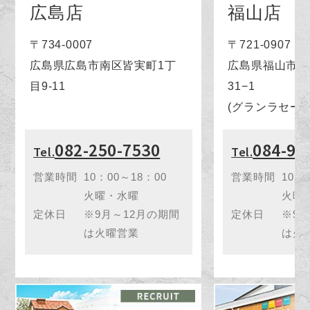
広島店
福山店
〒734-0007
〒721-0907
広島県広島市南区皆実町1丁
広島県福山市春
目9-11
31−1
(グランラセーレ
082-250-7530
084-94
Tel.
Tel.
営業時間
10：00～18：00
営業時間
10：
火曜・水曜
火曜
定休日
※9月～12月の期間
定休日
※9
は火曜営業
は火